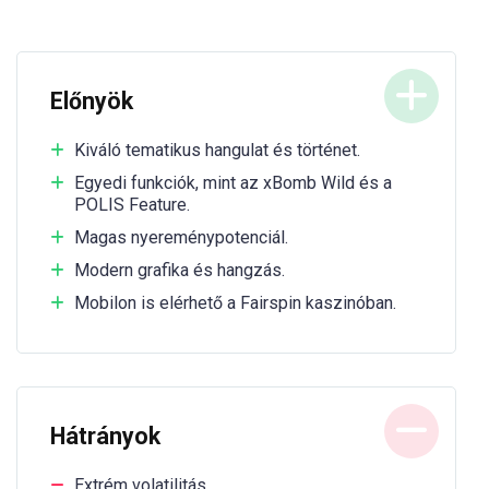
Előnyök
Kiváló tematikus hangulat és történet.
Egyedi funkciók, mint az xBomb Wild és a
POLIS Feature.
Magas nyereménypotenciál.
Modern grafika és hangzás.
Mobilon is elérhető a Fairspin kaszinóban.
Hátrányok
Extrém volatilitás.