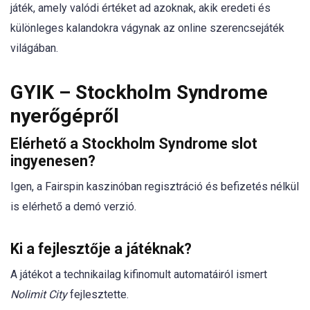
játék, amely valódi értéket ad azoknak, akik eredeti és
különleges kalandokra vágynak az online szerencsejáték
világában.
GYIK – Stockholm Syndrome
nyerőgépről
Elérhető a Stockholm Syndrome slot
ingyenesen?
Igen, a Fairspin kaszinóban regisztráció és befizetés nélkül
is elérhető a demó verzió.
Ki a fejlesztője a játéknak?
A játékot a technikailag kifinomult automatáiról ismert
Nolimit City
fejlesztette.