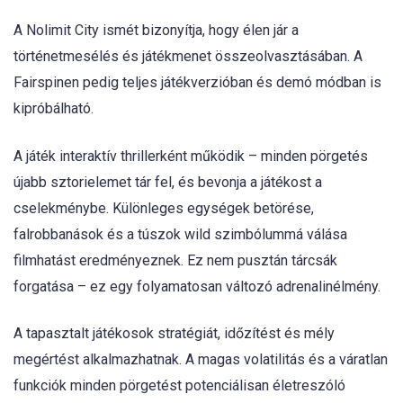
A Nolimit City ismét bizonyítja, hogy élen jár a
történetmesélés és játékmenet összeolvasztásában. A
Fairspinen pedig teljes játékverzióban és demó módban is
kipróbálható.
A játék interaktív thrillerként működik – minden pörgetés
újabb sztorielemet tár fel, és bevonja a játékost a
cselekménybe. Különleges egységek betörése,
falrobbanások és a túszok wild szimbólummá válása
filmhatást eredményeznek. Ez nem pusztán tárcsák
forgatása – ez egy folyamatosan változó adrenalinélmény.
A tapasztalt játékosok stratégiát, időzítést és mély
megértést alkalmazhatnak. A magas volatilitás és a váratlan
funkciók minden pörgetést potenciálisan életreszóló