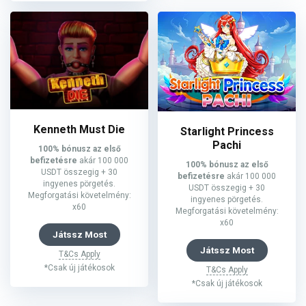
Kenneth Must Die
Starlight Princess
Pachi
100% bónusz az első
befizetésre
akár 100 000
100% bónusz az első
USDT összegig + 30
befizetésre
akár 100 000
ingyenes pörgetés.
USDT összegig + 30
Megforgatási követelmény:
ingyenes pörgetés.
x60
Megforgatási követelmény:
x60
Játssz Most
Játssz Most
T&Cs Apply
*Csak új játékosok
T&Cs Apply
*Csak új játékosok