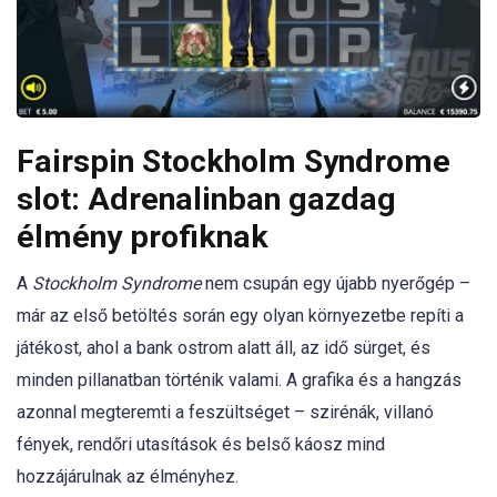
Fairspin Stockholm Syndrome
slot: Adrenalinban gazdag
élmény profiknak
A
Stockholm Syndrome
nem csupán egy újabb nyerőgép –
már az első betöltés során egy olyan környezetbe repíti a
játékost, ahol a bank ostrom alatt áll, az idő sürget, és
minden pillanatban történik valami. A grafika és a hangzás
azonnal megteremti a feszültséget – szirénák, villanó
fények, rendőri utasítások és belső káosz mind
hozzájárulnak az élményhez.