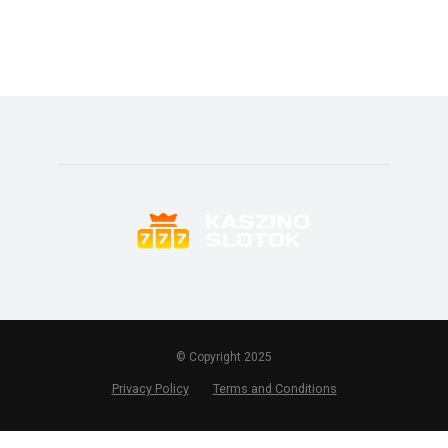
© Copyright 2025
Privacy Policy
Terms and Conditions