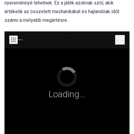
nyereménnyé tehetnek. Ez a játék azoknak szól, akik
értékelik az összetett mechanikákat és hajlandóak időt
szánni a mélyebb megértésre.