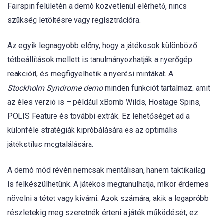
Fairspin felületén a demó közvetlenül elérhető, nincs
szükség letöltésre vagy regisztrációra.
Az egyik legnagyobb előny, hogy a játékosok különböző
tétbeállítások mellett is tanulmányozhatják a nyerőgép
reakcióit, és megfigyelhetik a nyerési mintákat. A
Stockholm Syndrome demo
minden funkciót tartalmaz, amit
az éles verzió is – például xBomb Wilds, Hostage Spins,
POLIS Feature és további extrák. Ez lehetőséget ad a
különféle stratégiák kipróbálására és az optimális
játékstílus megtalálására.
A demó mód révén nemcsak mentálisan, hanem taktikailag
is felkészülhetünk. A játékos megtanulhatja, mikor érdemes
növelni a tétet vagy kivárni. Azok számára, akik a legapróbb
részletekig meg szeretnék érteni a játék működését, ez