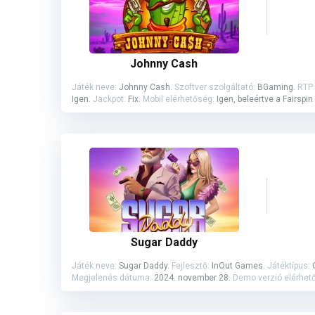
Johnny Cash
Játék neve:
Johnny Cash.
Szoftver szolgáltató:
BGaming.
RTP (
Igen.
Jackpot:
Fix.
Mobil elérhetőség:
Igen, beleértve a Fairspin 
Sugar Daddy
Játék neve:
Sugar Daddy.
Fejlesztő:
InOut Games.
Játéktípus:
C
Megjelenés dátuma:
2024. november 28.
Demo verzió elérhet