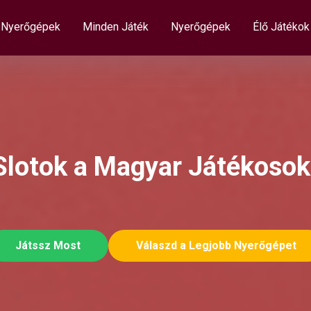
 Nyerőgépek
Minden Játék
Nyerőgépek
Élő Játékok
Slotok a Magyar Játékoso
Játssz Most
Válaszd a Legjobb Nyerőgépet