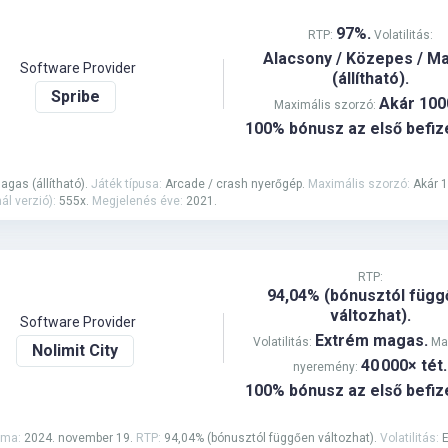
97%.
RTP:
Volatilitás:
Alacsony / Közepes / M
Software Provider
(állítható).
Spribe
Akár 100
Maximális szorzó:
100% bónusz az első befiz
gas (állítható).
Játék típusa:
Arcade / crash nyerőgép.
Maximális szorzó:
Akár 1
l verzió):
555x.
Megjelenés éve:
2021.
RTP:
94,04% (bónusztól füg
változhat).
Software Provider
Extrém magas.
Volatilitás:
Max
Nolimit City
40 000× tét.
nyeremény:
100% bónusz az első befiz
uma:
2024. november 19.
RTP:
94,04% (bónusztól függően változhat).
Volatilitás:
E