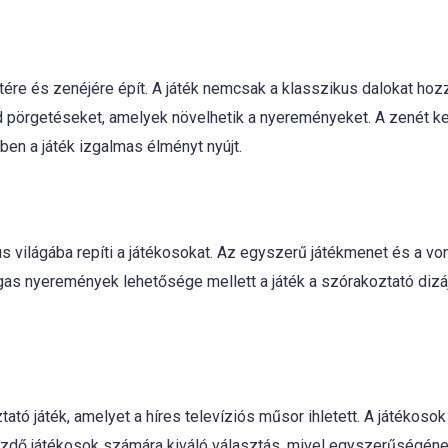
tére és zenéjére épít. A játék nemcsak a klasszikus dalokat ho
ad pörgetéseket, amelyek növelhetik a nyereményeket. A zenét 
ben a játék izgalmas élményt nyújt.
us világába repíti a játékosokat. Az egyszerű játékmenet és a 
as nyeremények lehetősége mellett a játék a szórakoztató dizájnn
ató játék, amelyet a híres televíziós műsor ihletett. A játékoso
ezdő játékosok számára kiváló választás, mivel egyszerűségén