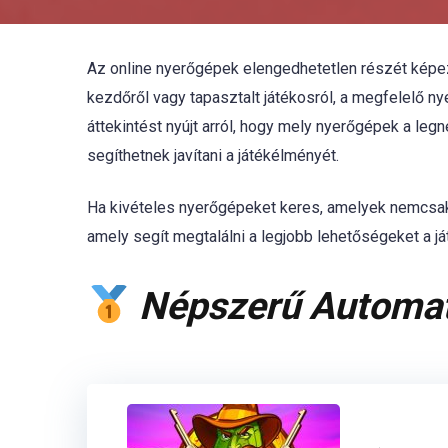
Az online nyerőgépek elengedhetetlen részét kép
kezdőről vagy tapasztalt játékosról, a megfelelő n
áttekintést nyújt arról, hogy mely nyerőgépek a le
segíthetnek javítani a játékélményét.
Ha kivételes nyerőgépeket keres, amelyek nemcsak n
amely segít megtalálni a legjobb lehetőségeket a 
Népszerű Automa