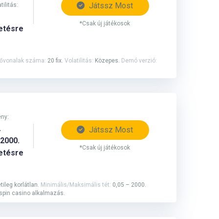
Játssz Most
tilitás:
*Csak új játékosok
etésre
ővonalak száma:
20 fix.
Volatilitás:
Közepes.
Demó verzió:
ny:
.
Játssz Most
 2000.
*Csak új játékosok
etésre
ileg korlátlan.
Minimális/Maksimális tét:
0,05 – 2000.
rspin casino alkalmazás.