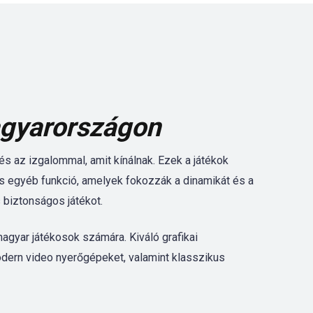
agyarországon
 az izgalommal, amit kínálnak. Ezek a játékok
s egyéb funkció, amelyek fokozzák a dinamikát és a
 biztonságos játékot.
gyar játékosok számára. Kiváló grafikai
odern video nyerőgépeket, valamint klasszikus