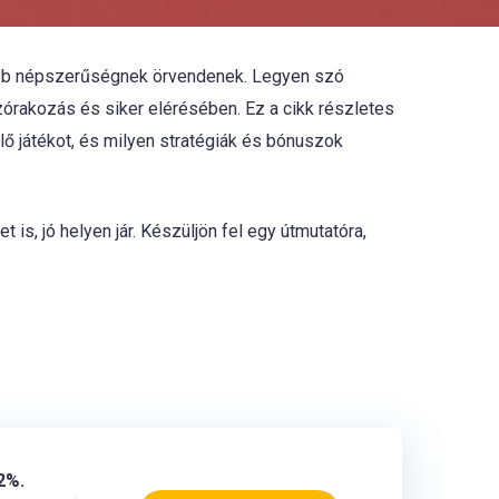
obb népszerűségnek örvendenek. Legyen szó
zórakozás és siker elérésében. Ez a cikk részletes
lő játékot, és milyen stratégiák és bónuszok
, jó helyen jár. Készüljön fel egy útmutatóra,
2%.