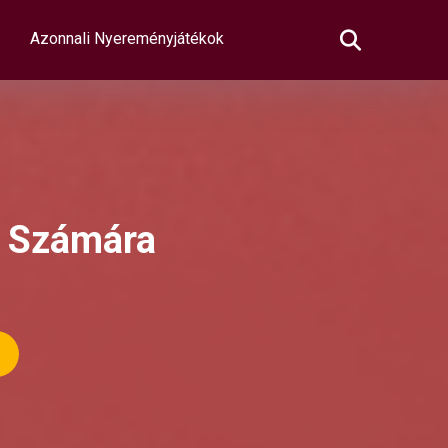
Azonnali Nyereményjátékok
k Számára