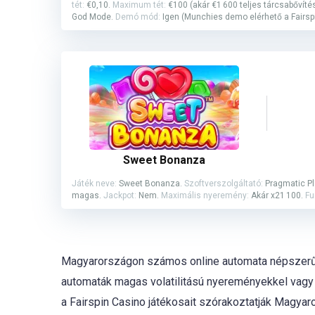
tét:
€0,10.
Maximum tét:
€100 (akár €1 600 teljes tárcsabővíté
God Mode.
Demó mód:
Igen (Munchies demo elérhető a Fairsp
Sweet Bonanza
Játék neve:
Sweet Bonanza.
Szoftverszolgáltató:
Pragmatic Pl
magas.
Jackpot:
Nem.
Maximális nyeremény:
Akár x21 100.
Fu
Magyarországon számos online automata népszerű 
automaták magas volatilitású nyereményekkel vagy k
a Fairspin Casino játékosait szórakoztatják Magyar