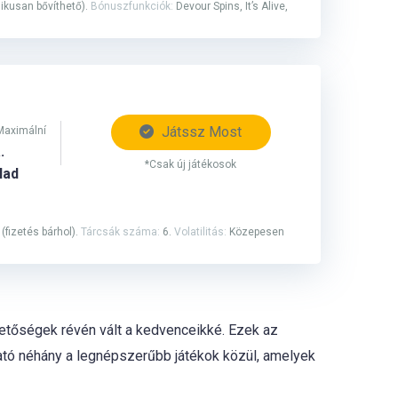
mikusan bővíthető).
Bónuszfunkciók:
Devour Spins, It’s Alive,
Játssz Most
aximální
.
*Csak új játékosok
lad
fizetés bárhol).
Tárcsák száma:
6.
Volatilitás:
Közepesen
tőségek révén vált a kedvenceikké. Ezek az
ható néhány a legnépszerűbb játékok közül, amelyek