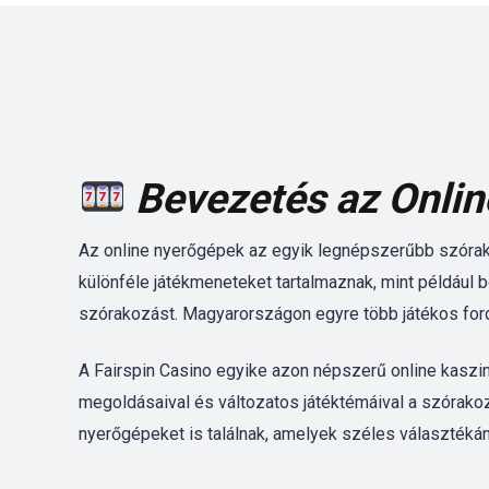
Bevezetés az Onli
Az online nyerőgépek az egyik legnépszerűbb szórak
különféle játékmeneteket tartalmaznak, mint példáu
szórakozást. Magyarországon egyre több játékos fordu
A Fairspin Casino egyike azon népszerű online kaszi
megoldásaival és változatos játéktémáival a szórakoz
nyerőgépeket is találnak, amelyek széles választéká