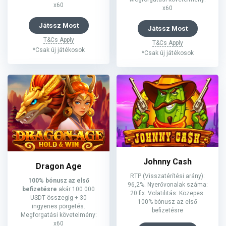
x60
x60
Játssz Most
Játssz Most
T&Cs Apply
T&Cs Apply
*Csak új játékosok
*Csak új játékosok
Johnny Cash
Dragon Age
RTP (Visszatérítési arány):
100% bónusz az első
96,2%.
Nyerővonalak száma:
befizetésre
akár 100 000
20 fix.
Volatilitás:
Közepes.
USDT összegig + 30
100% bónusz az első
ingyenes pörgetés.
befizetésre
Megforgatási követelmény:
x60